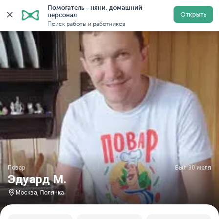
Помогатель - няни, домашний 
Главная
Повара
Повара в Москве
Повара у метр
Открыть
персонал
Поиск работы и работников
Повар
Был 30 июля
Эдуард М.
Москва, Полянка