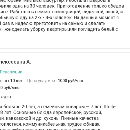
 ресторане типа макгамбургер. Работала поваром в
овила одна на 30 человек. Приготовление только обедов
исе. Работала в семьях помощницей, сиделкой, няней, и
обычную еду на 2-х - 4-х человек. На данный момент я
1 раз в неделю приготовить на семью и сделать
к- же сделать уборку квартиры,или погладить бельë с
лексеевна А.
 Революции
т:
от 10 лет
Цена услуги:
от 1000 руб/час
00 руб/мес
ржден
 больше 20 лет, а семейным поваром — 7 лет. Шеф-
 8 лет. Основные блюда европейской, русской,
, кавказской и др. кухонь. Личные качества:
стоплотная, коммуникабельная, трудолюбивая,
юдаю субординацию и учитываю пожелания и