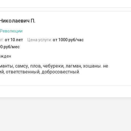
Николаевич П.
 Революции
т:
от 10 лет
Цена услуги:
от 1000 руб/час
00 руб/мес
ржден
анты, самсу, плов, чебуреки, лагман, хошаны. не
й, ответственный, добросовестный.