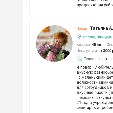
предпочтения рабо
Татьяна А
Повар
Москва, Площадь
Возраст:
48 лет
Опы
Цена услуги:
от 3000
Телефон подтве
Я повар - любител
вкусную разнообра
, с маленькими де
должности админис
для сотрудников и 
вкусные пироги ( п
, нарезка , закупка
21 год в учрежден
санитарные требо