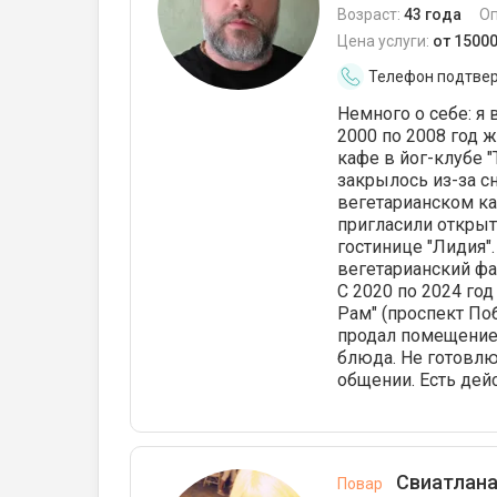
Возраст:
43 года
О
Цена услуги:
от 1500
Телефон подтве
Немного о себе: я 
2000 по 2008 год 
кафе в йог-клубе "
закрылось из-за с
вегетарианском каф
пригласили открыт
гостинице "Лидия"
вегетарианский фа
С 2020 по 2024 го
Рам" (проспект По
продал помещение.
блюда. Не готовлю
общении. Есть де
Свиатлана
Повар