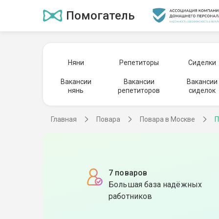
Помогатель
Няни
Репетиторы
Сиделки
Вакансии
Вакансии
Вакансии
нянь
репетиторов
сиделок
Главная
Повара
Повара в Москве
П
7 поваров
Большая база надёжных
работников