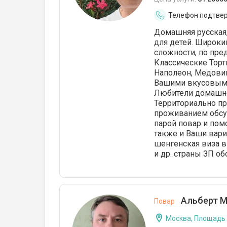
Телефон подтве
Домашняя русская, 
для детей. Широк
сложности, по пре
Классические Торты
Наполеон, Медовик
Вашими вкусовыми
Любители домашней
Территориально пр
проживанием обсуж
парой повар и пом
также и Ваши вари
шенгенская виза 
и др. страны ЗП об
Альберт М
Повар
Москва, Площадь