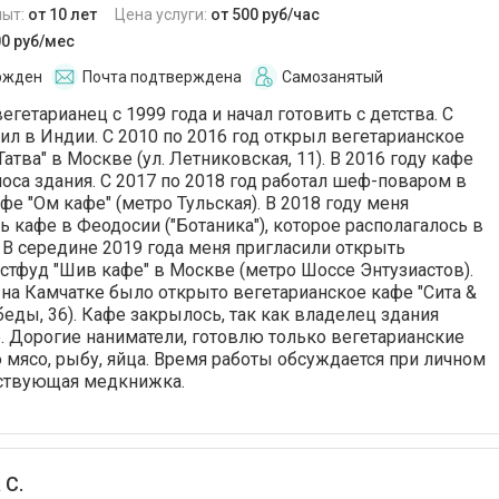
пыт:
от 10 лет
Цена услуги:
от 500 руб/час
00 руб/мес
ржден
Почта подтверждена
Самозанятый
вегетарианец с 1999 года и начал готовить с детства. С
жил в Индии. С 2010 по 2016 год открыл вегетарианское
Татва" в Москве (ул. Летниковская, 11). В 2016 году кафе
носа здания. С 2017 по 2018 год работал шеф-поваром в
е "Ом кафе" (метро Тульская). В 2018 году меня
ь кафе в Феодосии ("Ботаника"), которое располагалось в
. В середине 2019 года меня пригласили открыть
стфуд "Шив кафе" в Москве (метро Шоссе Энтузиастов).
д на Камчатке было открыто вегетарианское кафе "Сита &
беды, 36). Кафе закрылось, так как владелец здания
 Дорогие наниматели, готовлю только вегетарианские
 мясо, рыбу, яйца. Время работы обсуждается при личном
йствующая медкнижка.
 С.