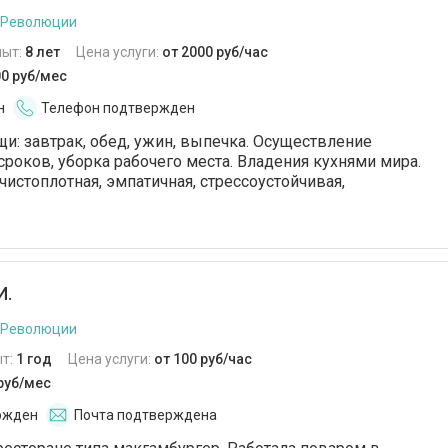
 Революции
пыт:
8 лет
Цена услуги:
от 2000 руб/час
00 руб/мес
н
Телефон подтвержден
и: завтрак, обед, ужин, выпечка. Осуществление
сроков, уборка рабочего места. Владения кухнями мира.
 чистоплотная, эмпатичная, стрессоустойчивая,
И.
 Революции
т:
1 год
Цена услуги:
от 100 руб/час
 руб/мес
ржден
Почта подтверждена