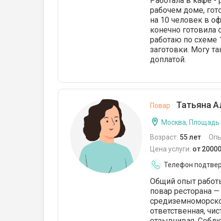
Работала в кафе -
рабочем доме, гот
на 10 человек в оф
конечно готовила 
работаю по схеме 
заготовки. Могу та
доплатой.
Татьяна А
Повар
Москва, Площадь
Возраст:
55 лет
Опы
Цена услуги:
от 2000
Телефон подтве
Общий опыт работы
повар ресторана —
средиземноморской
ответственная, чи
отзывчивая. Собл