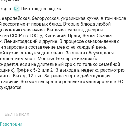
ржден
Почта подтверждена
европейская, белорусская, украинская кухня, в том числе
ий ассортимент первых блюд. Вторые блюда любой
дпочтению заказчика. Выпечка, салаты, десерты.
 из СССР по ГОСТу; Киевский, Прага, Ветка, Сказка,
, Ленинградский и другие. В процессе ознакомления с
 запросами составление меню на каждый день.
 кухни останутся довольны. Зарплата обсуждается.
едпочтительно г. Москва. Без проживания (с
дается, если на длительный срок, то только семейной
ощник). График 5/2 или 2–3 выхода в неделю, рассмотрю
анты. Выход 12 тыс. Загранпаспорт и действующая
в наличии. Возможны краткосрочные командировки в ЕС
суждается.
.
Был 16 июля
 Революции