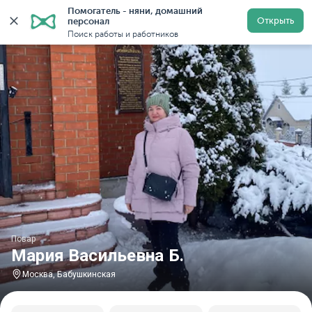
Помогатель - няни, домашний 
Главная
Повара
Повара в Москве
Повара у метр
Открыть
персонал
Поиск работы и работников
Повар
Мария Васильевна Б.
Москва, Бабушкинская