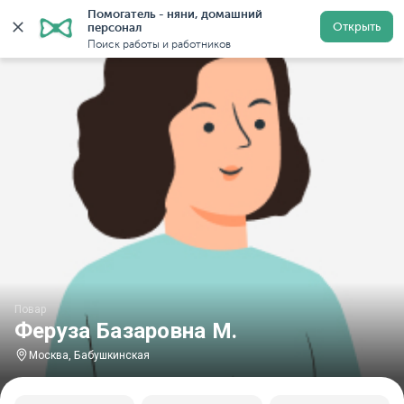
Помогатель - няни, домашний 
Главная
Повара
Повара в Москве
Повара у метр
Открыть
персонал
Поиск работы и работников
Повар
Феруза Базаровна М.
Москва, Бабушкинская