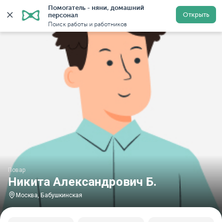
Помогатель - няни, домашний 
Главная
Повара
Повара в Москве
Повара у метр
Открыть
персонал
Поиск работы и работников
Повар
Никита Александрович Б.
Москва, Бабушкинская