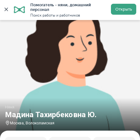
Помогатель - няни, домашний 
Главная
Няни
Няни в Москве
Няни у метро Воло
Открыть
персонал
Поиск работы и работников
Няня
Мадина Тахирбековна Ю.
Москва, Волоколамская