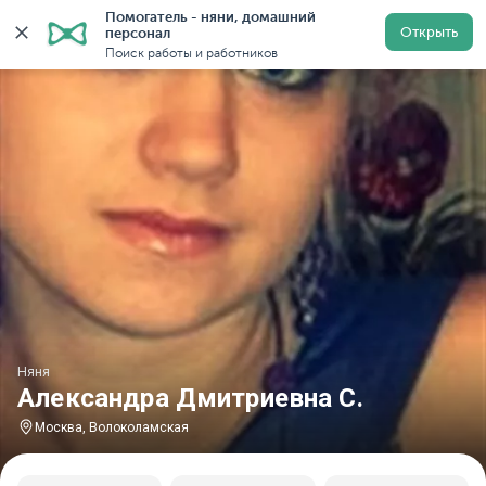
Помогатель - няни, домашний 
Главная
Няни
Няни в Москве
Няни у метро Воло
Открыть
персонал
Поиск работы и работников
Няня
Александра Дмитриевна С.
Москва, Волоколамская