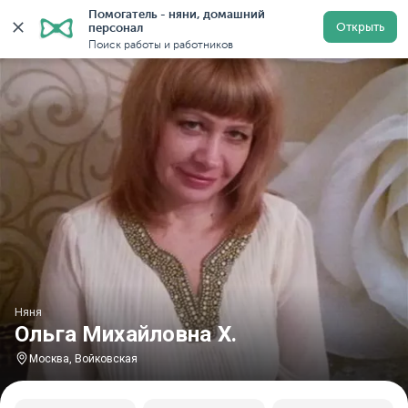
Помогатель - няни, домашний 
Главная
Няни
Няни в Москве
Няни у метро Войко
Открыть
персонал
Поиск работы и работников
Няня
Ольга Михайловна Х.
Москва, Войковская