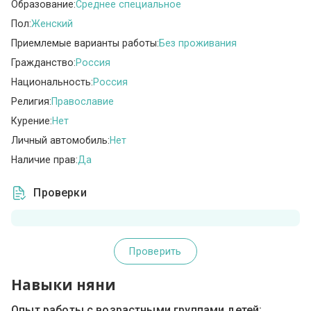
Образование:
Среднее специальное
Пол:
Женский
Приемлемые варианты работы:
Без проживания
Гражданство:
Россия
Национальность:
Россия
Религия:
Православие
Курение:
Нет
Личный автомобиль:
Нет
Наличие прав:
Да
Проверки
Проверить
Навыки няни
Опыт работы с возрастными группами детей: