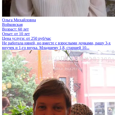
Ольга Михайловна
Войковская
Возраст:
60 лет
Опыт:
от 10 лет
Цена услуги:
от 250 руб/час
Не работала няней, но вместе с взрослыми дочками, ращу 3-х
внучек и 1-го внука. Младшему 1,8, старшей 10...