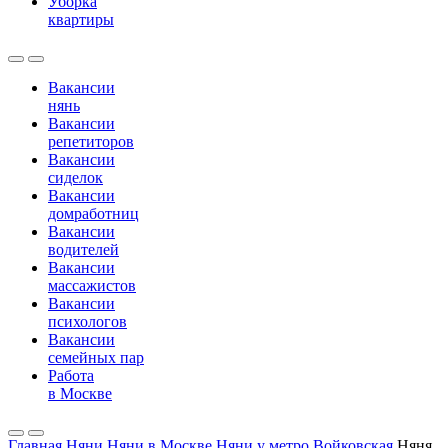
Уборка
квартиры
Вакансии
нянь
Вакансии
репетиторов
Вакансии
сиделок
Вакансии
домработниц
Вакансии
водителей
Вакансии
массажистов
Вакансии
психологов
Вакансии
семейных пар
Работа
в Москве
Главная
Няни
Няни в Москве
Няни у метро Войковская
Няня