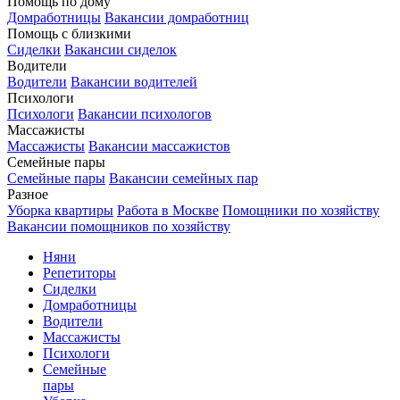
Помощь по дому
Домработницы
Вакансии домработниц
Помощь с близкими
Сиделки
Вакансии сиделок
Водители
Водители
Вакансии водителей
Психологи
Психологи
Вакансии психологов
Массажисты
Массажисты
Вакансии массажистов
Семейные пары
Семейные пары
Вакансии семейных пар
Разное
Уборка квартиры
Работа в Москве
Помощники по хозяйству
Вакансии помощников по хозяйству
Няни
Репетиторы
Сиделки
Домработницы
Водители
Массажисты
Психологи
Семейные
пары