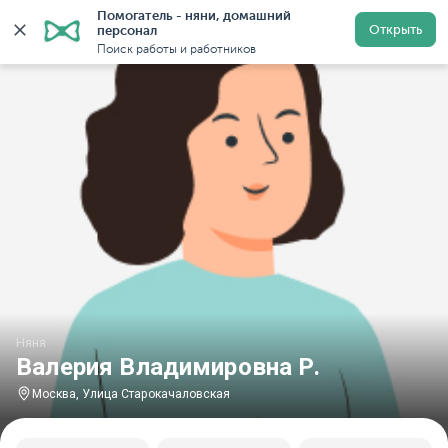
Помогатель - няни, домашний 
Главная
Няни
Няни в Москве
Няни у метро Улиц
Открыть
персонал
Поиск работы и работников
Няня
Валерия Владимировна Р.
Москва, Улица Старокачаловская