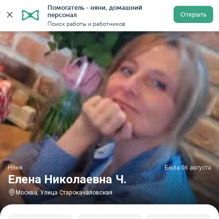
Помогатель - няни, домашний 
Главная
Няни
Няни в Москве
Няни у метро Улиц
Открыть
персонал
Поиск работы и работников
Няня
Была 06 августа
Елена Николаевна Ч.
Москва, Улица Старокачаловская