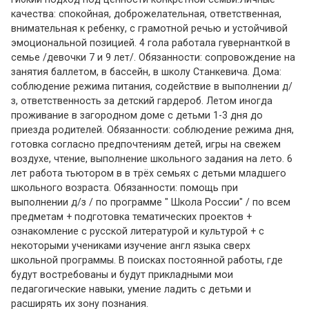
качества: спокойная, доброжелательная, ответственная,
внимательная к ребенку, с грамотной речью и устойчивой
эмоциональной позицией. 4 гола работала гувернанткой в
семье /девочки 7 и 9 лет/. Обязанности: сопровождение на
занятия баллетом, в бассейн, в школу Станкевича. Дома:
соблюдение режима питания, содействие в выполнении д/
з, ответственность за детский гардероб. Летом иногда
проживание в загородном доме с детьми 1-3 дня до
приезда родителей. Обязанности: соблюдение режима дня,
готовка согласно предпочтениям детей, игры на свежем
воздухе, чтение, выполнение школьного задания на лето. 6
лет работа тьютором в в трёх семьях с детьми младшего
школьного возраста. Обязанности: помощь при
выполнении д/з / по программе " Школа России" / по всем
предметам + подготовка тематических проектов +
ознакомление с русской литературой и культурой + с
некоторыми учениками изучение англ языка сверх
школьной программы. В поисках постоянной работы, где
будут востребованы и будут прикладными мои
педагогические навыки, умение ладить с детьми и
расширять их зону познания.