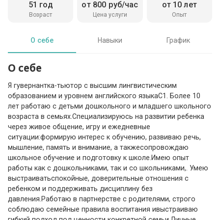
51 год
от 800 руб/час
от 10 лет
Возраст
Цена услуги
Опыт
О себе
Навыки
График
О себе
Я гувернантка-тьютор с высшим лингвистическим
образованием и уровнем английского языкаC1. Более 10
лет работаю с детьми дошкольного и младшего школьного
возраста в семьях.Специализируюсь на развитии ребенка
через живое общение, игру и ежедневные
ситуации:формирую интерес к обучению, развиваю речь,
мышление, память и внимание, а такжесопровождаю
школьное обучение и подготовку к школе.Имею опыт
работы как с дошкольниками, так и со школьниками,. Умею
выстраиватьспокойные, доверительные отношения с
ребенком и поддерживать дисциплину без
давления.Работаю в партнерстве с родителями, строго
соблюдаю семейные правила воспитания ивыстраиваю
гибкий подход под ценности конкретной семьи.Личные