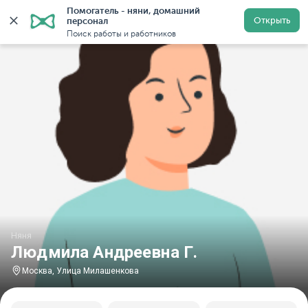
Помогатель - няни, домашний 
Главная
Няни
Няни в Москве
Няни у метро Улиц
Открыть
персонал
Поиск работы и работников
Няня
Людмила Андреевна Г.
Москва, Улица Милашенкова