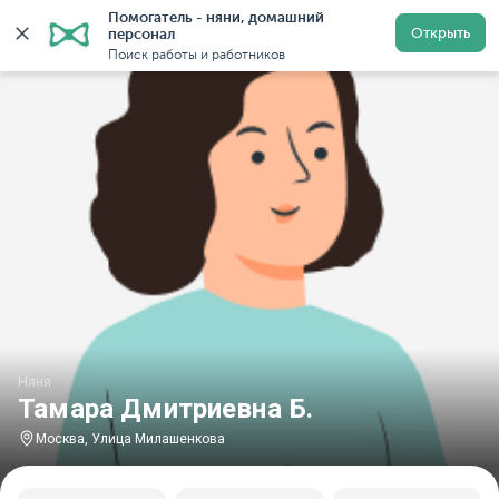
Помогатель - няни, домашний 
Главная
Няни
Няни в Москве
Няни у метро Улиц
Открыть
персонал
Поиск работы и работников
Няня
Тамара Дмитриевна Б.
Москва, Улица Милашенкова