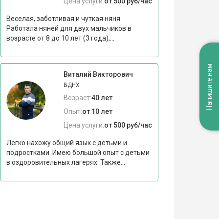
Цена услуги:
от 500 руб/час
Веселая, заботливая и чуткая няня.
Работала няней для двух мальчиков в
возрасте от 8 до 10 лет (3 года),...
Напишите нам
Виталий Викторович
ВДНХ
Возраст:
40 лет
Опыт:
от 10 лет
Цена услуги:
от 500 руб/час
Легко нахожу общий язык с детьми и
подростками. Имею большой опыт с детьми
в оздоровительных лагерях. Также...