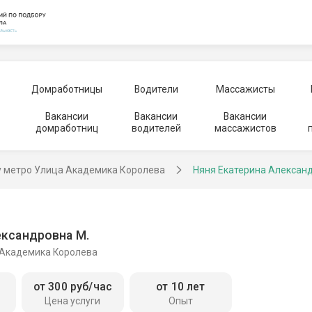
Домработницы
Водители
Массажисты
Вакансии
Вакансии
Вакансии
домработниц
водителей
массажистов
у метро Улица Академика Королева
Няня Екатерина Алексан
ександровна М.
 Академика Королева
от 300 руб/час
от 10 лет
Цена услуги
Опыт