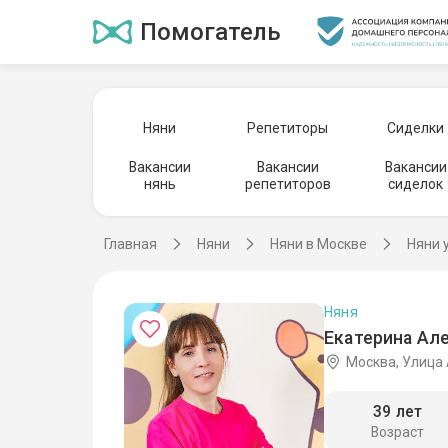
Помогатель
Няни
Репетиторы
Сиделки
Вакансии
Вакансии
Вакансии
нянь
репетиторов
сиделок
Главная
Няни
Няни в Москве
Няни 
Няня
Екатерина Ал
Москва, Улица
39 лет
Возраст