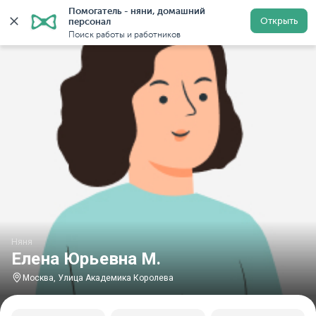
Помогатель - няни, домашний 
Главная
Няни
Няни в Москве
Няни у метро Улиц
Открыть
персонал
Поиск работы и работников
Няня
Елена Юрьевна М.
Москва, Улица Академика Королева