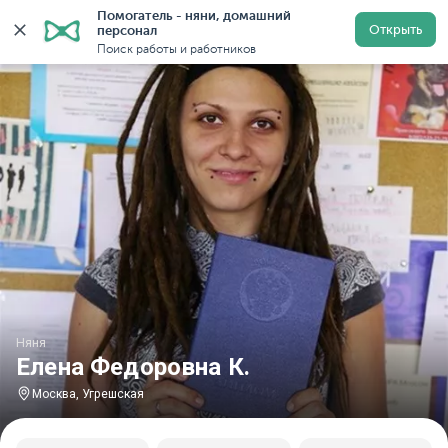
Помогатель - няни, домашний 
Главная
Няни
Няни в Москве
Няни у метро Угреш
Открыть
персонал
Поиск работы и работников
Няня
Елена Федоровна К.
Москва, Угрешская