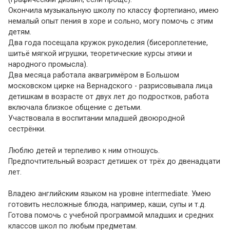
Окончила музыкальную школу по классу фортепиано, имею
немалый опыт пения в хоре и сольно, могу помочь с этим
детям.
Два года посещала кружок рукоделия (бисероплетение,
шитьё мягкой игрушки, теоретические курсы этики и
народного промысла).
Два месяца работала аквагримёром в Большом
московском цирке на Вернадского - разрисовывала лица
детишкам в возрасте от двух лет до подростков, работа
включала близкое общение с детьми.
Участвовала в воспитании младшей двоюродной
сестрёнки.
Люблю детей и терпеливо к ним отношусь.
Предпочтительный возраст детишек от трёх до двенадцати
лет.
Владею английским языком на уровне intermediate. Умею
готовить несложные блюда, например, каши, супы и т.д.
Готова помочь с учебной программой младших и средних
классов школ по любым предметам.