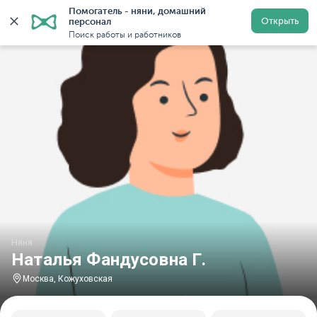
Помогатель - няни, домашний 
Главная
Няни
Няни в Москве
Няни у метро Кожу
Открыть
персонал
Поиск работы и работников
Няня
Наталья Фандусовна Г.
Москва, Кожуховская