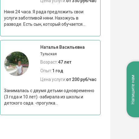
Цена услуги:
от 350 руб/час
Няня 24 часа. Я рада предложить свои
услуги заботливой няни. Нахожусь в
разводе. Есть сын, который обучается...
Наталья Васильевна
Тульская
Возраст:
47 лет
Опыт:
1 год
Напишите нам
Цена услуги:
от 200 руб/час
Занималась с двумя детьми одновременно
(3 года и 10 лет) -забирала из школы и
детского сада. -прогулка...