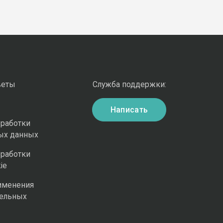
веты
Служба поддержки:
Написать
бработки
ых данных
бработки
ie
именения
ельных