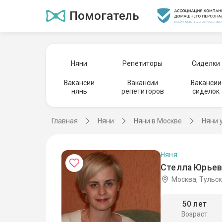
Помогатель
Няни
Репетиторы
Сиделки
Вакансии
Вакансии
Вакансии
нянь
репетиторов
сиделок
Главная
Няни
Няни в Москве
Няни 
Няня
Стелла Юрьев
Москва, Тульс
50 лет
Возраст