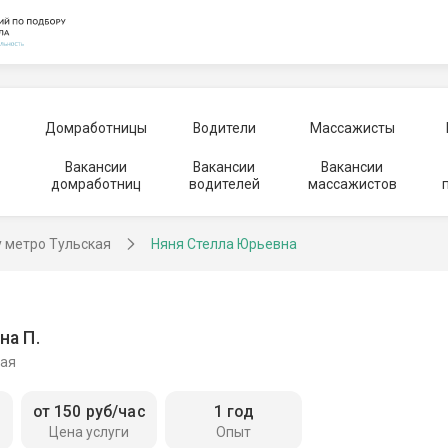
Домработницы
Водители
Массажисты
Вакансии
Вакансии
Вакансии
домработниц
водителей
массажистов
у метро Тульская
Няня Стелла Юрьевна
на П.
кая
от 150 руб/час
1 год
Цена услуги
Опыт