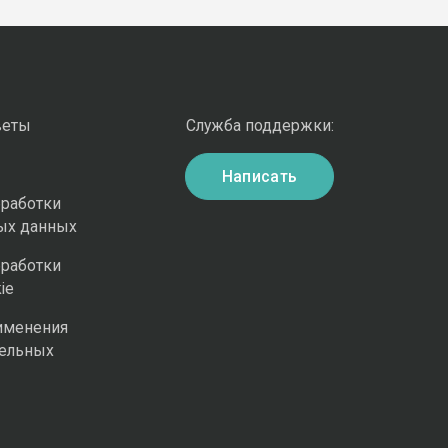
веты
Служба поддержки:
Написать
бработки
ых данных
бработки
ie
именения
ельных