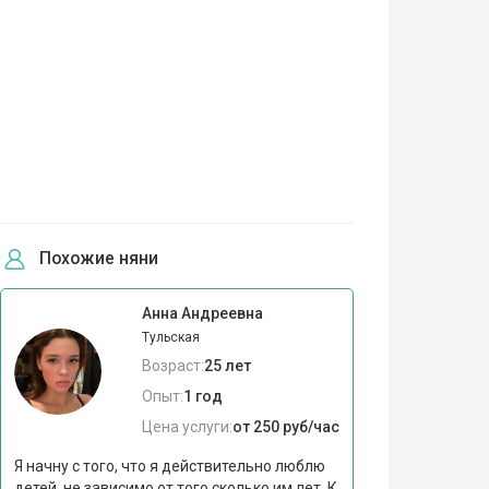
Похожие няни
Анна Андреевна
Тульская
Возраст:
25 лет
Опыт:
1 год
Цена услуги:
от 250 руб/час
Я начну с того, что я действительно люблю
детей, не зависимо от того сколько им лет. К