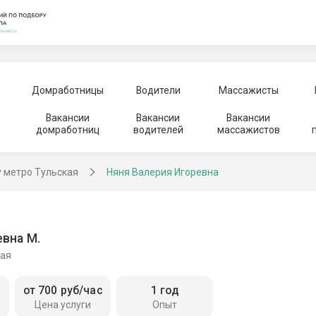
Домработницы
Водители
Массажисты
Вакансии
Вакансии
Вакансии
домработниц
водителей
массажистов
у метро Тульская
Няня Валерия Игоревна
вна М.
кая
от 700 руб/час
1 год
Цена услуги
Опыт