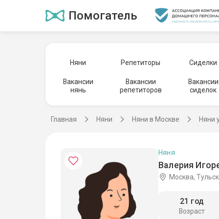
Помогатель
Няни
Репетиторы
Сиделки
Вакансии
Вакансии
Вакансии
нянь
репетиторов
сиделок
Главная
Няни
Няни в Москве
Няни 
Няня
Валерия Игоре
Москва, Тульс
21 год
Возраст