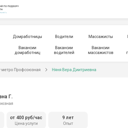
Домработницы
Водители
Массажисты
Вакансии
Вакансии
Вакансии
домработниц
водителей
массажистов
у метро Профсоюзная
Няня Вера Диитриевна
на Г.
оюзная
от 400 руб/час
9 лет
Цена услуги
Опыт