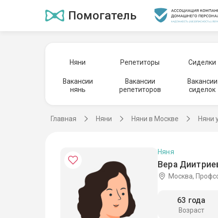
Помогатель
Няни
Репетиторы
Сиделки
Вакансии
Вакансии
Вакансии
нянь
репетиторов
сиделок
Главная
Няни
Няни в Москве
Няни 
Няня
Вера Диитриев
Москва, Профс
63 года
Возраст