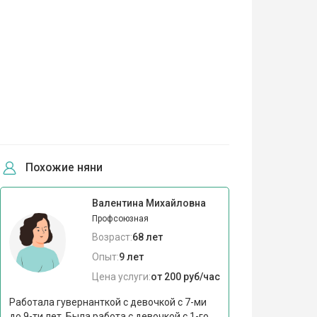
Похожие няни
Валентина Михайловна
Профсоюзная
Возраст:
68 лет
Опыт:
9 лет
Цена услуги:
от 200 руб/час
Работала гувернанткой с девочкой с 7-ми
до 9-ти лет. Была работа с девочкой с 1-го