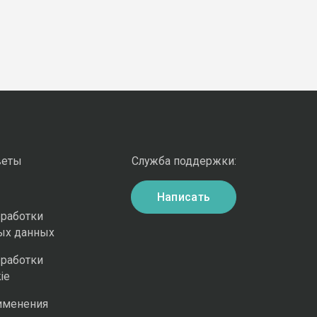
веты
Служба поддержки:
Написать
бработки
ых данных
бработки
ie
именения