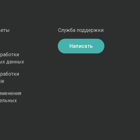
веты
Служба поддержки:
Написать
бработки
ых данных
бработки
ie
именения
ельных