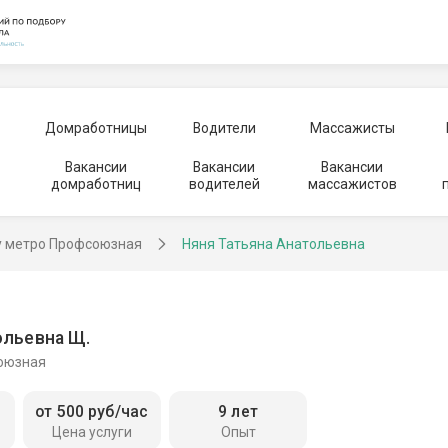
Домработницы
Водители
Массажисты
Вакансии
Вакансии
Вакансии
домработниц
водителей
массажистов
у метро Профсоюзная
Няня Татьяна Анатольевна
ольевна Щ.
оюзная
от 500 руб/час
9 лет
Цена услуги
Опыт