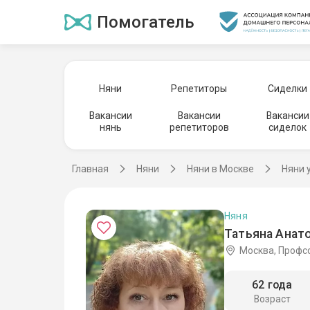
Помогатель
Няни
Репетиторы
Сиделки
Вакансии
Вакансии
Вакансии
нянь
репетиторов
сиделок
Главная
Няни
Няни в Москве
Няни 
Няня
Татьяна Анат
Москва, Профс
62 года
Возраст