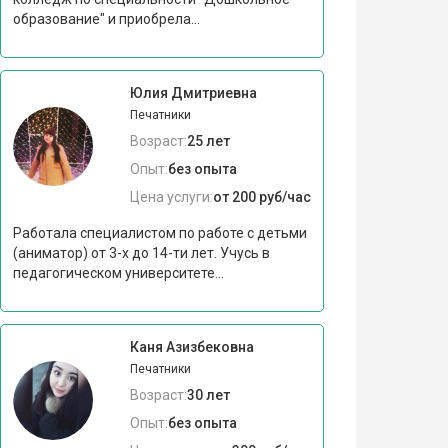
образование" и приобрела...
Юлия Дмитриевна
Печатники
Возраст:
25 лет
Опыт:
без опыта
Цена услуги:
от 200 руб/час
Работала специалистом по работе с детьми
(аниматор) от 3-х до 14-ти лет. Учусь в
педагогическом университете...
Каня Азизбековна
Печатники
Возраст:
30 лет
Опыт:
без опыта