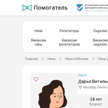
Помогатель
Няни
Репетиторы
Сиделки
Вакансии
Вакансии
Вакансии
нянь
репетиторов
сиделок
Главная
Няни
Няни в Москве
Няни 
Няня
Дарья Виталь
Москва, Печат
28 лет
Возраст