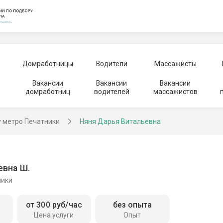
Домработницы
Водители
Массажисты
Вакансии
Вакансии
Вакансии
домработниц
водителей
массажистов
у метро Печатники
Няня Дарья Витальевна
евна Ш.
ники
от 300 руб/час
без опыта
Цена услуги
Опыт