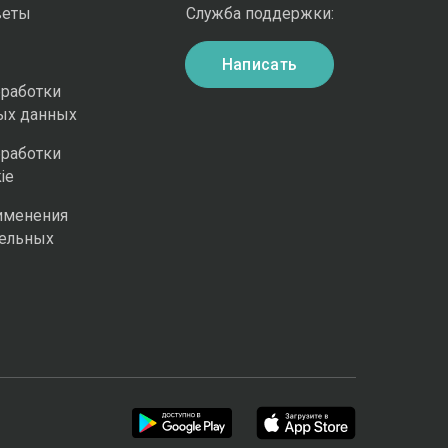
веты
Служба поддержки:
Написать
бработки
ых данных
бработки
ie
именения
ельных