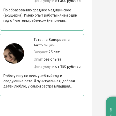
Цена услуги:
от 300 руб/час
По образованию среднее медицинское
(акушерка). Имею опыт работы няней один
год с 4-летним ребёнком (неполная...
Татьяна Валерьевна
Текстильщики
Возраст:
25 лет
Опыт:
без опыта
Цена услуги:
от 150 руб/час
Работу ищу на весь учебный год и
следующие лето. Я пунктуальная, добрая,
детей люблю, у самой сестра младшая...