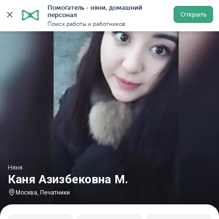
Помогатель - няни, домашний 
Главная
Няни
Няни в Москве
Няни у метро Печат
Открыть
персонал
Поиск работы и работников
Няня
Каня Азизбековна М.
Москва, Печатники