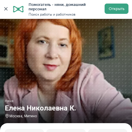
Помогатель - няни, домашний 
Главная
Няни
Няни в Москве
Няни у метро Мити
Открыть
персонал
Поиск работы и работников
Няня
Елена Николаевна К.
Москва, Митино