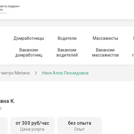
Домработницы
Водители
Массажисты
Вакансии
Вакансии
Вакансии
домработниц
водителей
массажистов
у метро Митино
Няня Алла Леонидовна
вна К.
о
от 300 руб/час
без опыта
Цена услуги
Опыт