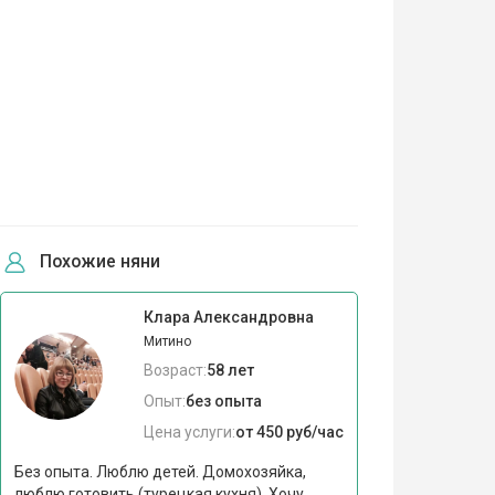
Похожие няни
Клара Александровна
Митино
Возраст:
58 лет
Опыт:
без опыта
Цена услуги:
от 450 руб/час
Без опыта. Люблю детей. Домохозяйка,
люблю готовить (турецкая кухня). Хочу