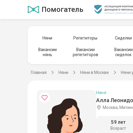
Помогатель
Няни
Репетиторы
Сиделки
Вакансии
Вакансии
Вакансии
нянь
репетиторов
сиделок
Главная
Няни
Няни в Москве
Няни 
Няня
Алла Леонидо
Москва, Митин
59 лет
Возраст