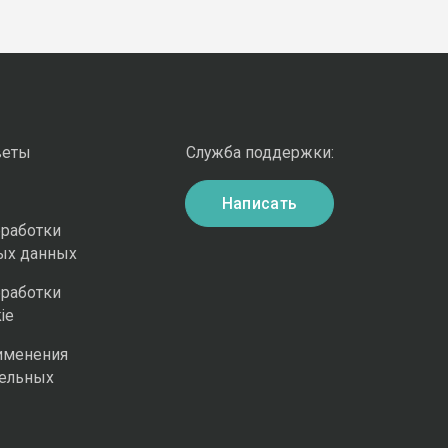
веты
Служба поддержки:
Написать
бработки
ых данных
бработки
ie
именения
ельных