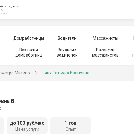
Домработницы
Водители
Массажисты
Вакансии
Вакансии
Вакансии
домработниц
водителей
массажистов
у метро Митино
Няня Татьяна Ивановна
вна В.
о
до 100 руб/час
1 год
Цена услуги
Опыт