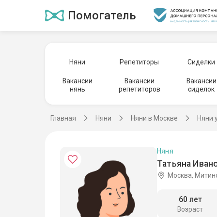
Помогатель
Няни
Репетиторы
Сиделки
Вакансии
Вакансии
Вакансии
нянь
репетиторов
сиделок
Главная
Няни
Няни в Москве
Няни 
Няня
Татьяна Ивано
Москва, Митин
60 лет
Возраст