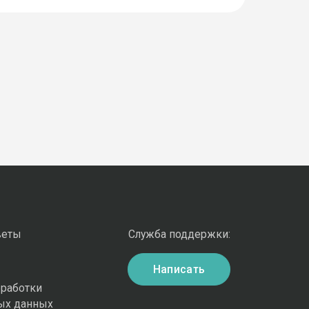
веты
Служба поддержки:
Написать
бработки
ых данных