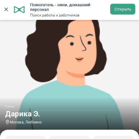
Помогатель - няни, домашний 
Главная
Няни
Няни в Москве
Няни у метро Любл
Открыть
персонал
Поиск работы и работников
Няня
Дарика Э.
Москва, Люблино