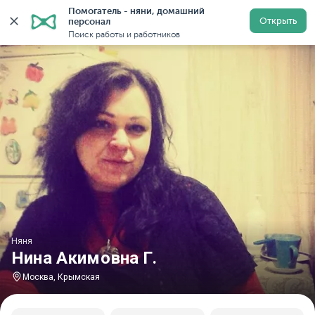
Помогатель - няни, домашний 
Главная
Няни
Няни в Москве
Няни у метро Крым
Открыть
персонал
Поиск работы и работников
Няня
Нина Акимовна Г.
Москва, Крымская