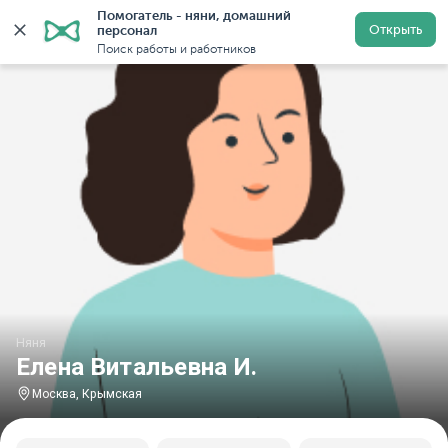
Помогатель - няни, домашний 
Главная
Няни
Няни в Москве
Няни у метро Крым
Открыть
персонал
Поиск работы и работников
Няня
Елена Витальевна И.
Москва, Крымская