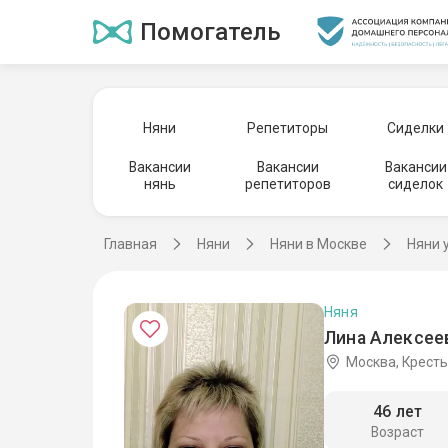
Помогатель
Няни
Репетиторы
Сиделки
Вакансии
Вакансии
Вакансии
нянь
репетиторов
сиделок
Главная
Няни
Няни в Москве
Няни 
Няня
Лина Алексеев
Москва, Кресть
46 лет
Возраст