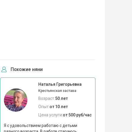
Похожие няни
Наталья Григорьевна
Крестьянская застава
Возраст:
50 лет
Опыт:
от 10 лет
Цена услуги:
от 500 руб/час
Я с удовольствием работаю с детьми
разного возраста. В работе стараюсь