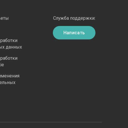
веты
Служба поддержки:
Написать
бработки
ых данных
бработки
ie
именения
ельных