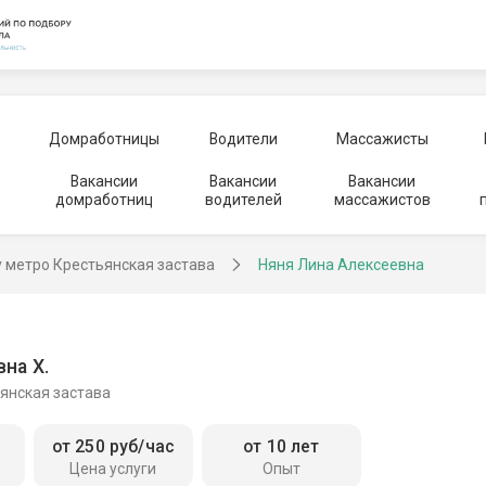
Домработницы
Водители
Массажисты
Вакансии
Вакансии
Вакансии
домработниц
водителей
массажистов
у метро Крестьянская застава
Няня Лина Алексеевна
на Х.
янская застава
от 250 руб/час
от 10 лет
Цена услуги
Опыт