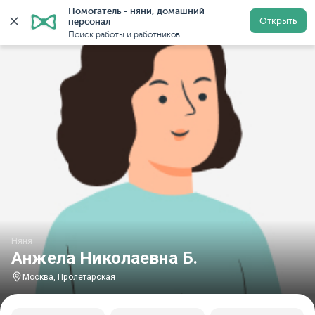
Помогатель - няни, домашний 
Главная
Няни
Няни в Москве
Няни у метро Проле
Открыть
персонал
Поиск работы и работников
Няня
Анжела Николаевна Б.
Москва, Пролетарская