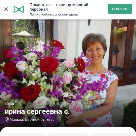
Помогатель - няни, домашний 
Главная
Няни
Няни в Москве
Няни у метро Цветн
Открыть
персонал
Поиск работы и работников
Няня
ирина сергеевна с.
Москва, Цветной бульвар