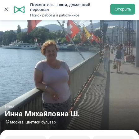
Помогатель - няни, домашний 
Главная
Няни
Няни в Москве
Няни у метро Цветн
Открыть
персонал
Поиск работы и работников
Няня
Инна Михайловна Ш.
Москва, Цветной бульвар