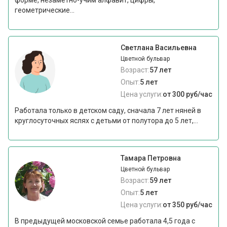
форме, незаметно-учим алфавит, цифры,
геометрические...
Светлана Васильевна
Цветной бульвар
Возраст:
57 лет
Опыт:
5 лет
Цена услуги:
от 300 руб/час
Работала только в детском саду, сначала 7 лет няней в
круглосуточных яслях с детьми от полутора до 5 лет,...
Тамара Петровна
Цветной бульвар
Возраст:
59 лет
Опыт:
5 лет
Цена услуги:
от 350 руб/час
В предыдущей московской семье работала 4,5 года с