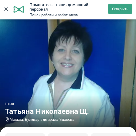
Помогатель - няни, домашний 
Главная
Няни
Няни в Москве
Няни у метро Буль
Открыть
персонал
Поиск работы и работников
Няня
Татьяна Николаевна Щ.
Москва, Бульвар адмирала Ушакова