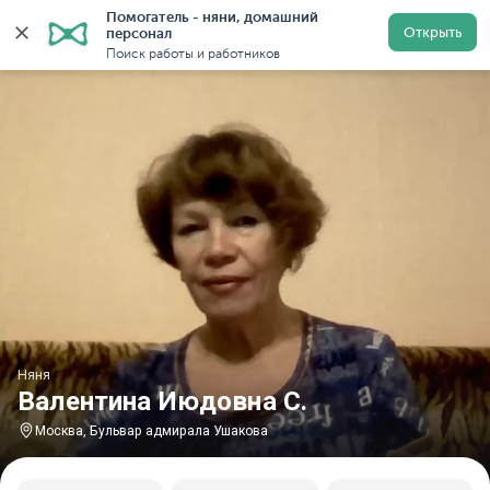
Помогатель - няни, домашний 
Главная
Няни
Няни в Москве
Няни у метро Буль
Открыть
персонал
Поиск работы и работников
Няня
Валентина Июдовна С.
Москва, Бульвар адмирала Ушакова