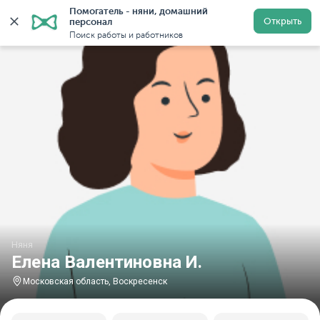
Помогатель - няни, домашний 
Главная
Няни
Няни в Московской области
Няни в
Открыть
персонал
Поиск работы и работников
Няня
Елена Валентиновна И.
Московская область, Воскресенск