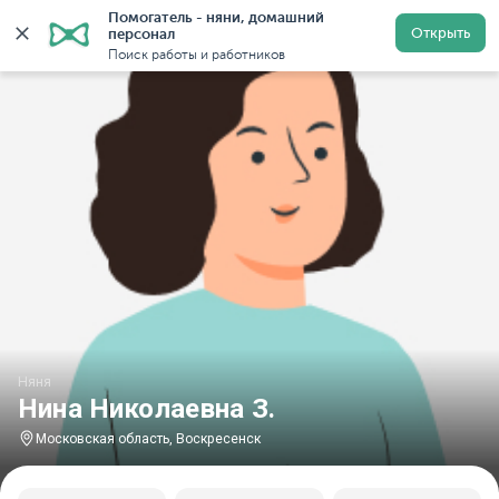
Помогатель - няни, домашний 
Главная
Няни
Няни в Московской области
Няни в
Открыть
персонал
Поиск работы и работников
Няня
Нина Николаевна З.
Московская область, Воскресенск