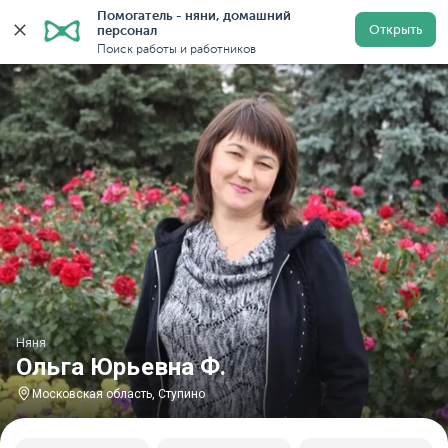
Помогатель - няни, домашний 
Главная
Няни
Няни в Московской области
Няни в
Открыть
персонал
Поиск работы и работников
Няня
Ольга Юрьевна Ф.
Московская область, Ступино