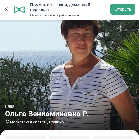
Помогатель - няни, домашний 
Главная
Няни
Няни в Московской области
Няни в
Открыть
персонал
Поиск работы и работников
Няня
Ольга Вениаминовна Р.
Московская область, Ступино