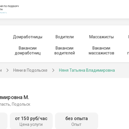
Домработницы
Водители
Массажисты
Вакансии
Вакансии
Вакансии
домработниц
водителей
массажистов
и
Няни в Подольске
Няня Татьяна Владимировна
имировна М.
ласть, Подольск
от 150 руб/час
без опыта
Цена услуги
Опыт