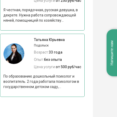
Цена услуги:
от 250 руб/час
Я честная, порядочная, русская девушка, в
декрете. Нужна работа сопровождающей
няней, помощницей по хозяйству...
Татьяна Юрьевна
Напишите нам
Подольск
Возраст:
33 года
Опыт:
без опыта
Цена услуги:
от 500 руб/час
По образованию дошкольный психолог и
воспитатель. 2 года работала психологом в
государственном детском саду,...