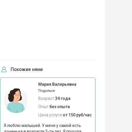
Похожие няни
Мария Валерьевна
Подольск
Возраст:
34 года
Опыт:
без опыта
Цена услуги:
от 150 руб/час
Я люблю малышей. У меня у самой есть
доченька в возрасте 5-ти лет. Я прошла