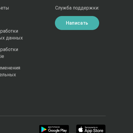
веты
Служба поддержки:
Написать
бработки
ых данных
бработки
ie
именения
ельных