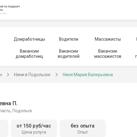
Домработницы
Водители
Массажисты
Вакансии
Вакансии
Вакансии
домработниц
водителей
массажистов
и
Няни в Подольске
Няня Мария Валерьевна
вна П.
ласть, Подольск
от 150 руб/час
без опыта
Цена услуги
Опыт