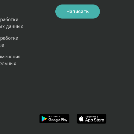
Написать
бработки
ых данных
бработки
ie
именения
ельных