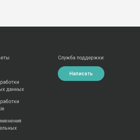
веты
Служба поддержки:
Написать
бработки
ых данных
бработки
ie
именения
ельных