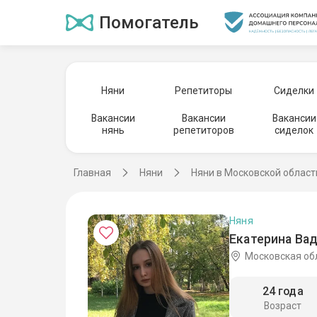
Помогатель
Няни
Репетиторы
Сиделки
Вакансии
Вакансии
Вакансии
нянь
репетиторов
сиделок
Главная
Няни
Няни в Московской област
Няня
Екатерина Ва
Московская об
24 года
Возраст