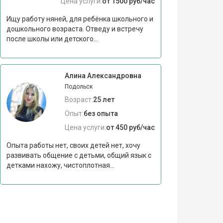
Цена услуги:
от 1500 руб/час
Ищу работу няней, для ребёнка школьного и
дошкольного возраста. Отведу и встречу
после школы или детского...
Алина Александровна
Подольск
Возраст:
25 лет
Опыт:
без опыта
Цена услуги:
от 450 руб/час
Опыта работы нет, своих детей нет, хочу
развивать общение с детьми, общий язык с
детками нахожу, чистоплотная...