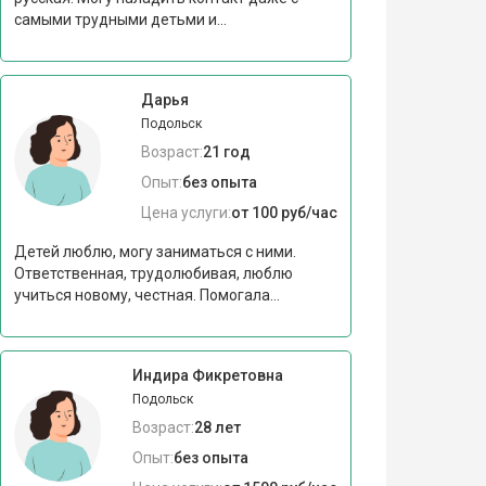
самыми трудными детьми и...
Дарья
Подольск
Возраст:
21 год
Опыт:
без опыта
Цена услуги:
от 100 руб/час
Детей люблю, могу заниматься с ними.
Ответственная, трудолюбивая, люблю
учиться новому, честная. Помогала...
Индира Фикретовна
Подольск
Возраст:
28 лет
Опыт:
без опыта