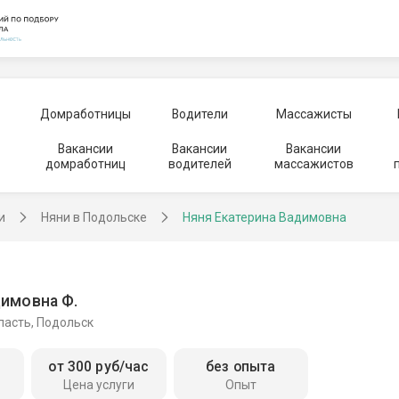
Домработницы
Водители
Массажисты
Вакансии
Вакансии
Вакансии
домработниц
водителей
массажистов
и
Няни в Подольске
Няня Екатерина Вадимовна
димовна Ф.
ласть, Подольск
от 300 руб/час
без опыта
Цена услуги
Опыт