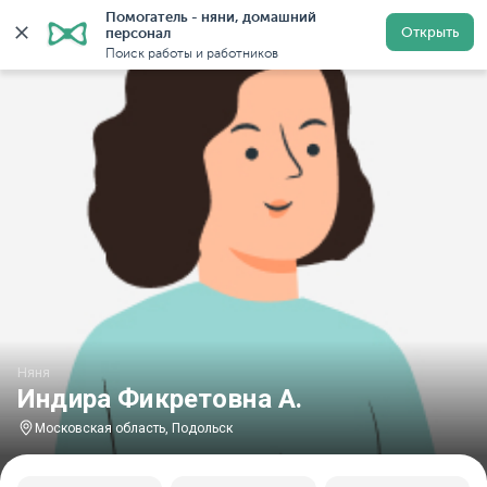
Помогатель - няни, домашний 
Главная
Няни
Няни в Московской области
Няни в
Открыть
персонал
Поиск работы и работников
Няня
Индира Фикретовна А.
Московская область, Подольск