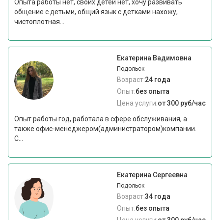
Опыта работы нет, своих детей нет, хочу развивать
общение с детьми, общий язык с детками нахожу,
чистоплотная...
Екатерина Вадимовна
Подольск
Возраст:
24 года
Опыт:
без опыта
Цена услуги:
от 300 руб/час
Опыт работы год, работала в сфере обслуживания, а
также офис-менеджером(администратором)компании.
С...
Екатерина Сергеевна
Подольск
Возраст:
34 года
Опыт:
без опыта