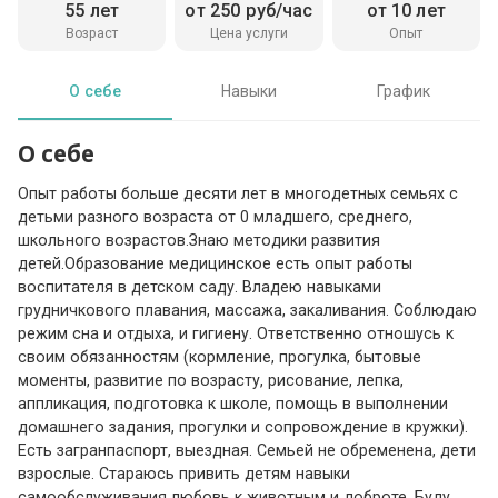
55 лет
от 250 руб/час
от 10 лет
Возраст
Цена услуги
Опыт
О себе
Навыки
График
О себе
Опыт работы больше десяти лет в многодетных семьях с
детьми разного возраста от 0 младшего, среднего,
школьного возрастов.Знаю методики развития
детей.Образование медицинское есть опыт работы
воспитателя в детском саду. Владею навыками
грудничкового плавания, массажа, закаливания. Соблюдаю
режим сна и отдыха, и гигиену. Ответственно отношусь к
своим обязанностям (кормление, прогулка, бытовые
моменты, развитие по возрасту, рисование, лепка,
аппликация, подготовка к школе, помощь в выполнении
домашнего задания, прогулки и сопровождение в кружки).
Есть загранпаспорт, выездная. Семьей не обременена, дети
взрослые. Стараюсь привить детям навыки
самообслуживания любовь к животным и доброте. Буду