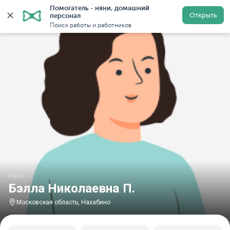
Помогатель - няни, домашний 
Главная
Няни
Няни в Московской области
Няни в
Открыть
персонал
Поиск работы и работников
Няня
Бэлла Николаевна П.
Московская область, Нахабино