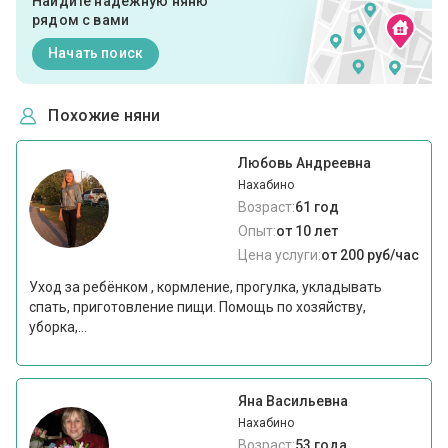
Найдите надежную няню
рядом с вами
Начать поиск
Похожие няни
Любовь Андреевна
Нахабино
Возраст:
61 год
Опыт:
от 10 лет
Цена услуги:
от 200 руб/час
Уход за ребёнком , кормление, прогулка, укладывать
спать, приготовление пищи. Помощь по хозяйству,
уборка,...
Яна Васильевна
Нахабино
Возраст:
53 года