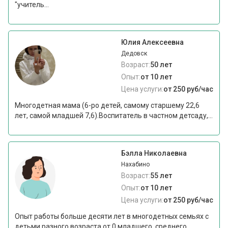
"учитель...
Юлия Алексеевна
Дедовск
Возраст:
50 лет
Опыт:
от 10 лет
Цена услуги:
от 250 руб/час
Многодетная мама (6-ро детей, самому старшему 22,6
лет, самой младшей 7,6).Воспитатель в частном детсаду,...
Бэлла Николаевна
Нахабино
Возраст:
55 лет
Опыт:
от 10 лет
Цена услуги:
от 250 руб/час
Опыт работы больше десяти лет в многодетных семьях с
детьми разного возраста от 0 младшего, среднего,...