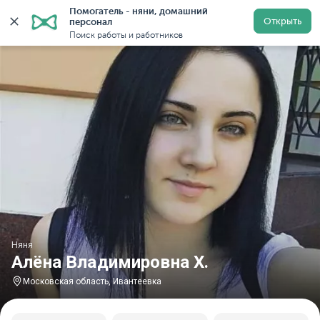
Помогатель - няни, домашний 
Главная
Няни
Няни в Московской области
Няни в
Открыть
персонал
Поиск работы и работников
Няня
Алёна Владимировна Х.
Московская область, Ивантеевка