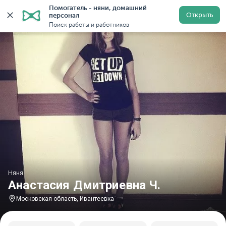
Помогатель - няни, домашний 
Главная
Няни
Няни в Московской области
Няни в
Открыть
персонал
Поиск работы и работников
Няня
Анастасия Дмитриевна Ч.
Московская область, Ивантеевка