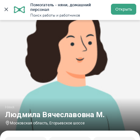
Помогатель - няни, домашний 
Главная
Няни
Няни в Московской области
Няни н
Открыть
персонал
Поиск работы и работников
Няня
Людмила Вячеславовна М.
Московская область, Егорьевское шоссе