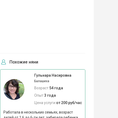
Похожие няни
Гульнара Насировна
Балашиха
Возраст:
54 года
Опыт:
3 года
Цена услуги:
от 200 руб/час
Работала в нескольких семьях, возраст
детей от 1,6 до 6-ти лет, забирала ребенка