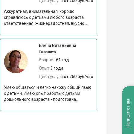
Цена услуги:
от 200 руб/час
Аккуратная, внимательная, хорошо
справляюсь с детками любого возраста,
ответственная, жизнерадостная, вкусно...
Елена Витальевна
Балашиха
Возраст:
61 год
Опыт:
3 года
Цена услуги:
от 250 руб/час
Умею общаться и легко нахожу общий язык
с детьми. Имею опыт работы с детьми
дошкольного возраста - подготовка...
Напишите нам