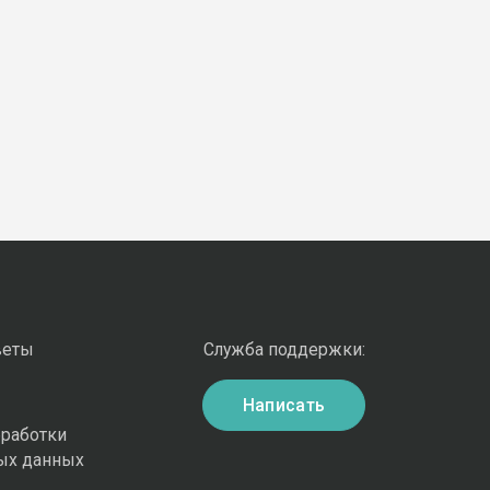
веты
Служба поддержки:
Написать
бработки
ых данных