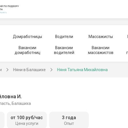
Домработницы
Водители
Массажисты
Вакансии
Вакансии
Вакансии
домработниц
водителей
массажистов
и
Няни в Балашихе
Няня Татьяна Михайловна
йловна И.
ласть, Балашиха
от 100 руб/час
3 года
Цена услуги
Опыт