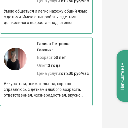
Цена услуги:
от 250 руб/час
Умею общаться и легко нахожу общий язык
с детьми. Имею опыт работы с детьми
дошкольного возраста - подготовка...
Галина Петровна
Балашиха
Возраст:
60 лет
Напишите нам
Опыт:
3 года
Цена услуги:
от 200 руб/час
Аккуратная, внимательная, хорошо
справляюсь с детками любого возраста,
ответственная, жизнерадостная, вкусно...