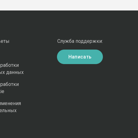
веты
Служба поддержки:
Написать
бработки
ых данных
бработки
ie
именения
ельных