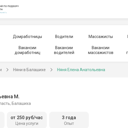
Домработницы
Водители
Массажисты
Вакансии
Вакансии
Вакансии
домработниц
водителей
массажистов
и
Няни в Балашихе
Няня Елена Анатольевна
ьевна М.
ласть, Балашиха
от 250 руб/час
3 года
Цена услуги
Опыт